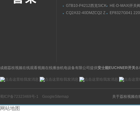
GTB10-P4212西克SICK
HE-D-MAXI开关
光电传感器相关产品介
FESTO结构材质17
CQ2A32-40DMZCQ2 Z
EF8327G041 22
绍
系列SMC薄型气缸结构
世格气体电磁阀型
材质
号,ASCO选用技巧
成都荔枝视频在线观看视频在线播放机电设备有限公司提供
安士能EUCHNER开关
各
蜀ICP备72323469号-1
GoogleSitemap
关于荔枝视频在
网站地图