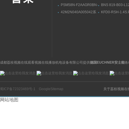
PSM58N-F2AAGR0BN-
BNS 819-B03-L12
1213编码器P+F倍加福
12-10BALLUFF
42M2N040A005042系
KFD0-RSH-1.4S
结构简单
关安装使用方法
列气缸CAMOZZI操作简
国P+F倍加福信
单
成都荔枝视频在线观看视频在线播放机电设备有限公司提供
德国EUCHNER安士能
各
蜀ICP备72323469号-1
GoogleSitemap
关于荔枝视频在
网站地图