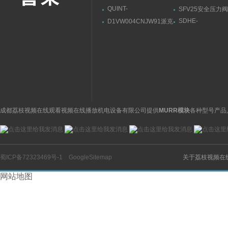
QUINT-
SFV25安全压力阀
PS/1AC/24DC/202866776
DANFOSS丹佛
SDHE-
D1VW004CNJW91派克
菲尼克斯电源注意事项
数
0632/2/A DC 10S
PARKER换向阀使用注
阿托斯溢流阀参数
意
成都荔枝视频在线观看视频在线播放机电设备有限公司提供
MURR模块
各种型号产品
蜀ICP备72323469号-1
GoogleSitemap
关于荔枝视频在
网站地图