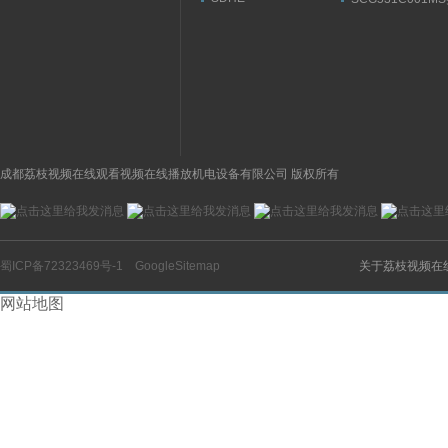
数
意
0632/2/A DC 10SATOS,
ASCO阿斯卡电
阿托斯溢流阀参数范围
成都荔枝视频在线观看视频在线播放机电设备有限公司 版权所有
蜀ICP备72323469号-1
GoogleSitemap
关于荔枝视频在
网站地图