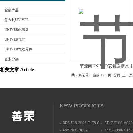
全部产品
意大利UNIVER
UNIVER电磁阀
UNIVER气缸
公司名称
UNIVER气动元件
更多分类
节流阀UNIVER安装连接尺
相关文章 Article
共 2 条记录，当前 1 / 1 页 首页 
NEW PRODUCTS
BES 516-3005-G-E5-C-
BTL7 E100-M020
S49BALLUFF电感式接
S32原装BALLUF
45A-N00-DBCA-
32M2A050A015-
近开关,巴鲁夫效果图
传感器 杆式结构