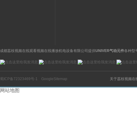
1BAMAC电磁阀45系列
原装康茂盛CAMOZ
使用注意
缸安装位置
成都荔枝视频在线观看视频在线播放机电设备有限公司提供
UNIVER气动元件
各种型
蜀ICP备72323469号-1
GoogleSitemap
关于荔枝视频在
网站地图