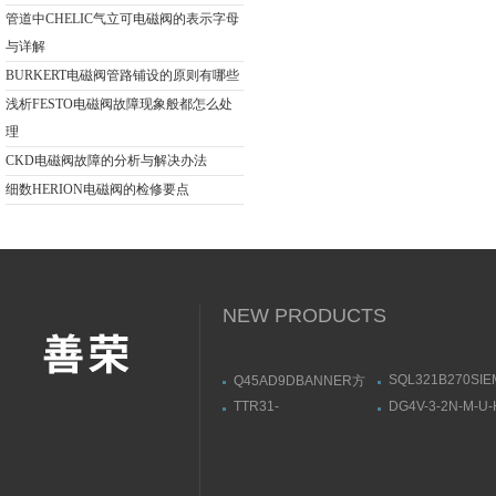
管道中CHELIC气立可电磁阀的表示字母
与详解
BURKERT电磁阀管路铺设的原则有哪些
浅析FESTO电磁阀故障现象般都怎么处
理
CKD电磁阀故障的分析与解决办法
细数HERION电磁阀的检修要点
NEW PRODUCTS
SQL321B270SI
Q45AD9DBANNER方
电动执行器产品特
形传感器安装和工作
TTR31-
DG4V-3-2N-M-U-
览
A1C111AE1XAAE+H温
简图分析VICKER
度开关结构及参数
式顺序阀