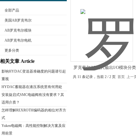
全部产品
美国AB罗克韦尔
AB罗克韦尔模块
AB罗克韦尔电机
公司名称
更多分类
相关文章 Article
罗克韦尔AB输入输出I/O模块分
影响HYDAC变送器准确度的问题请引起
共 11 条记录，当前 2 / 2 页
首页
上一
重视
HYDAC蓄能器在液压系统里有何用处
安装旋启式SMC电磁阀有没有要求？其
适用介质？
怎样理解REXROTH编码器的相位对齐方
式
Yuken电磁阀：高性能控制解决方案及应
用前景