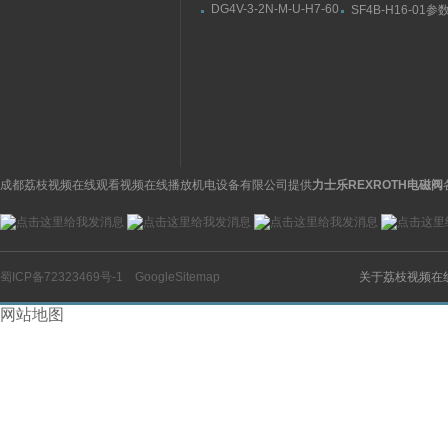
电动执行器产品特点一
A1C111AE1XAA
DG4V-3-2N-M-U-H7-60
SF4B-H16-01
览
度开关结构及参数
简图分析VICKERS叠加
松下Panasonic
式顺序阀
器
成都荔枝视频在线观看视频在线播放机电设备有限公司提供
力士乐REXROTH电磁阀
蜀ICP备72323469号-1
GoogleSitemap
关于荔枝视频在
网站地图