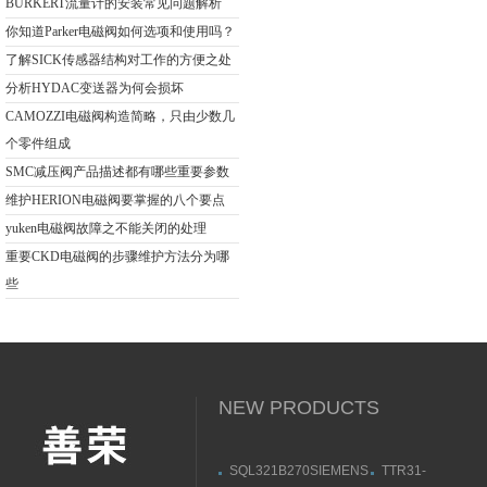
BURKERT流量计的安装常见问题解析
你知道Parker电磁阀如何选项和使用吗？
了解SICK传感器结构对工作的方便之处
分析HYDAC变送器为何会损坏
CAMOZZI电磁阀构造简略，只由少数几
个零件组成
SMC减压阀产品描述都有哪些重要参数
维护HERION电磁阀要掌握的八个要点
yuken电磁阀故障之不能关闭的处理
重要CKD电磁阀的步骤维护方法分为哪
些
NEW PRODUCTS
SQL321B270SIEMENS
TTR31-