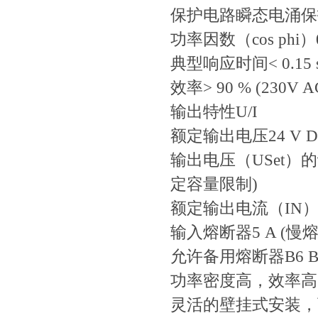
保护电路
瞬态电涌保
功率因数（cos phi）
典型响应时间
< 0.15 
效率
> 90 % (230
输出特性
U/I
额定输出电压
24 V 
输出电压（USet）
定容量限制)
额定输出电流（IN
输入熔断器
5 A (慢熔
允许备用熔断器
B6 
功率密度高，效率高
灵活的壁挂式安装