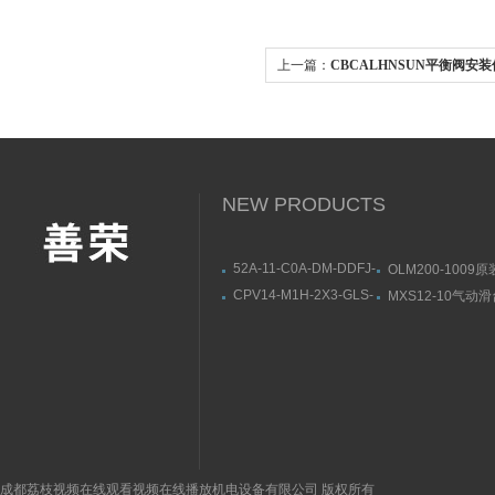
上一篇：
CBCALHNSUN平衡阀安
NEW PRODUCTS
52A-11-C0A-DM-DDFJ-
OLM200-1009原
1JBMAC电磁阀产品示
SICK线性测量传
CPV14-M1H-2X3-GLS-
MXS12-10气动
意图
构方式
1/8原装FESTO紧凑型电
SMC产品示意图
磁阀161362
成都荔枝视频在线观看视频在线播放机电设备有限公司 版权所有